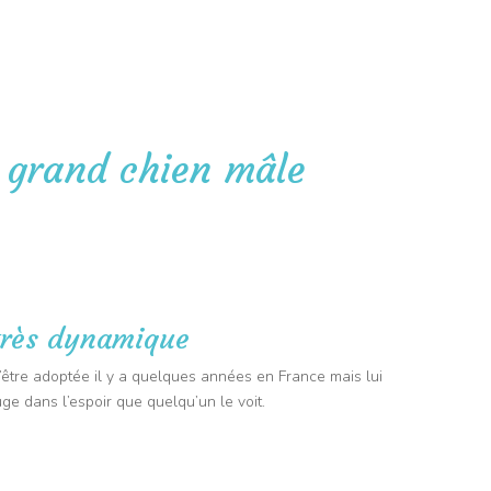
🐭 PET SITTER : 25 kms autour de Sainte-Anastasie-sur-Issole
🚐 TRANSPO
ite à domicile
Taxi animalier
Nos avantages
Contact
Anim
 grand chien mâle
très dynamique
être adoptée il y a quelques années en France mais lui
ge dans l’espoir que quelqu’un le voit.