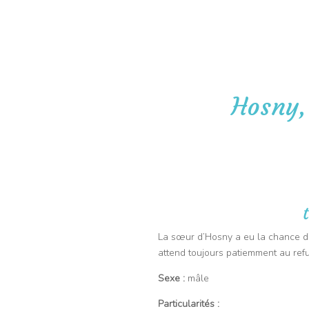
06 09 91 43 67
Pet-Sitter
Vis
Hosny,
La sœur d’Hosny a eu la chance d’
attend toujours patiemment au refu
Sexe :
mâle
Particularités :