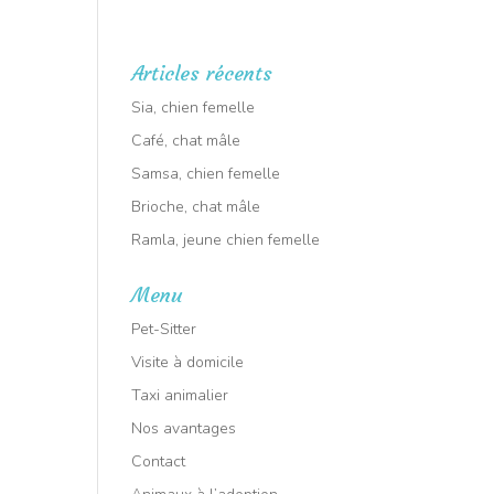
RT ANIMALIER : Intervention dans tout le VAR
🕑 7j/7
Articles récents
aux à l’adoption
Sia, chien femelle
Café, chat mâle
Samsa, chien femelle
Brioche, chat mâle
Ramla, jeune chien femelle
Menu
Pet-Sitter
Visite à domicile
Taxi animalier
Nos avantages
Contact