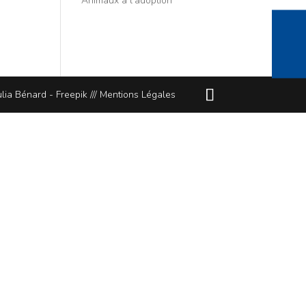
Animaux à l’adoption
lia Bénard - Freepik ///
Mentions Légales