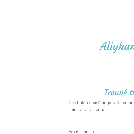
06 09 91 43 67
Pet-Sitter
Vis
Aligha
Trouvé t
Ce chaton croisé angora X persan 
comblera de bonheur.
Sexe :
femelle