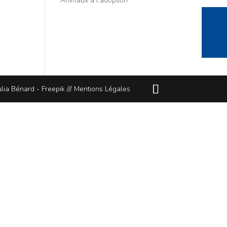
Animaux à l’adoption
lia Bénard - Freepik ///
Mentions Légales