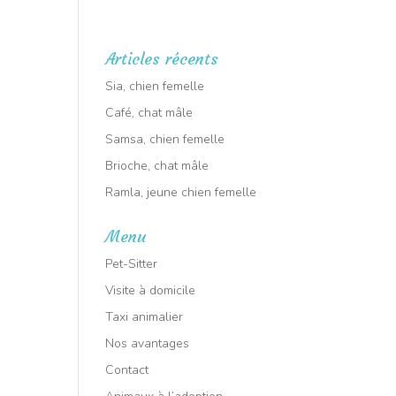
RT ANIMALIER : Intervention dans tout le VAR
🕑 7j/7
Articles récents
aux à l’adoption
Sia, chien femelle
Café, chat mâle
Samsa, chien femelle
Brioche, chat mâle
Ramla, jeune chien femelle
Menu
Pet-Sitter
Visite à domicile
Taxi animalier
Nos avantages
Contact