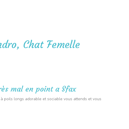
🐭 PET SITTER : 25 kms autour de Sainte-Anastasie-sur-Issole
🚐 TRANSPO
ite à domicile
Taxi animalier
Nos avantages
Contact
Anim
ndro, Chat Femelle
rès mal en point a Sfax
à poils longs adorable et sociable vous attends et vous