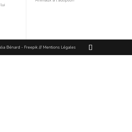
Animaux à l’adoption
lui
lia Bénard - Freepik ///
Mentions Légales