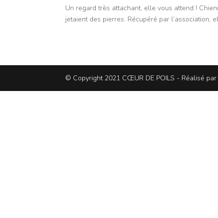
Un regard très attachant, elle vous attend ! Chie
jetaient des pierres. Récupéré par l’association, el
© Copyright 2021 CŒUR DE POILS - Réalisé pa