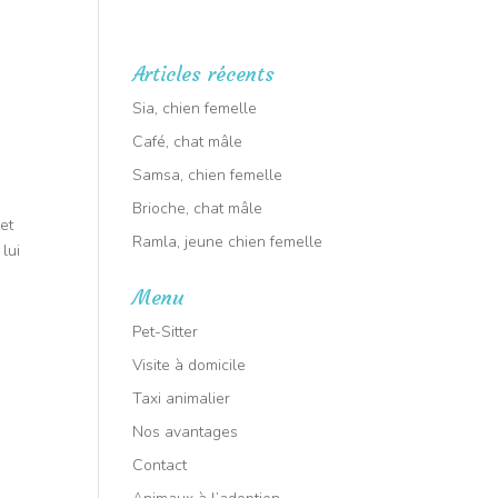
RT ANIMALIER : Intervention dans tout le VAR
🕑 7j/7
Articles récents
aux à l’adoption
Sia, chien femelle
Café, chat mâle
Samsa, chien femelle
Brioche, chat mâle
 et
Ramla, jeune chien femelle
 lui
Menu
Pet-Sitter
Visite à domicile
Taxi animalier
Nos avantages
Contact