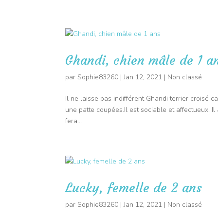
06 09 91 43 67
Pet-Sitter
Vis
Ghandi, chien mâle de 1 a
par
Sophie83260
|
Jan 12, 2021
|
Non classé
Il ne laisse pas indifférent Ghandi terrier croisé 
une patte coupées.Il est sociable et affectueux. Il 
fera...
Lucky, femelle de 2 ans
par
Sophie83260
|
Jan 12, 2021
|
Non classé