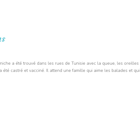
🐭 PET SITTER : 25 kms autour de Sainte-Anastasie-sur-Issole
🚐 TRANSPO
ite à domicile
Taxi animalier
Nos avantages
Contact
Anim
ns
caniche a été trouvé dans les rues de Tunisie avec la queue, les oreilles
a été castré et vacciné. Il attend une famille qui aime les balades et qui