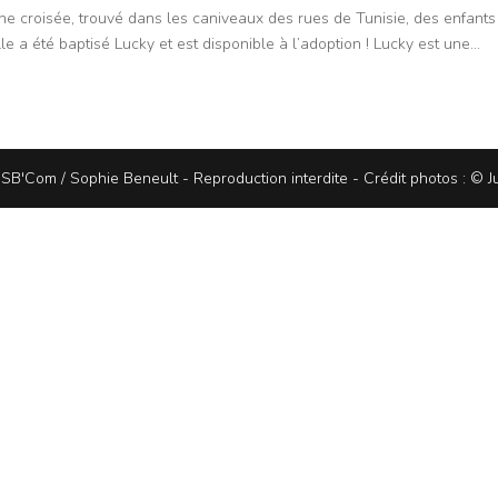
nne croisée, trouvé dans les caniveaux des rues de Tunisie, des enfants 
le a été baptisé Lucky et est disponible à l’adoption ! Lucky est une...
r
SB'Com / Sophie Beneult
- Reproduction interdite - Crédit photos : © Ju