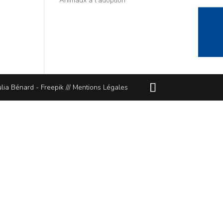
Animaux à l’adoption
lia Bénard - Freepik ///
Mentions Légales