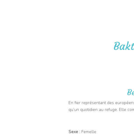
06 09 91 43 67
Pet-Sitter
Vis
Bakt
B
En fier représentant des européens.
qu’un quotidien au refuge. Elle c
Sexe :
Femelle