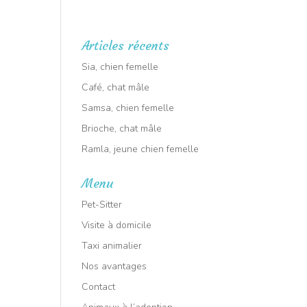
RT ANIMALIER : Intervention dans tout le VAR
🕑 7j/7
Articles récents
aux à l’adoption
Sia, chien femelle
Café, chat mâle
Samsa, chien femelle
Brioche, chat mâle
Ramla, jeune chien femelle
Menu
Pet-Sitter
Visite à domicile
Taxi animalier
Nos avantages
Contact