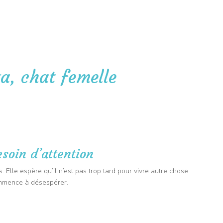
🐭 PET SITTER : 25 kms autour de Sainte-Anastasie-sur-Issole
🚐 TRANSPO
ite à domicile
Taxi animalier
Nos avantages
Contact
Anim
a, chat femelle
esoin d’attention
 Elle espère qu’il n’est pas trop tard pour vivre autre chose
ommence à désespérer.